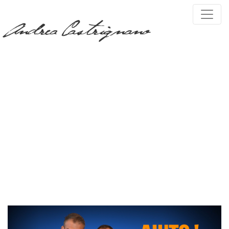
PRESS, TV & MEDIA
Tag:
aiuto arrivano
gli ospiti