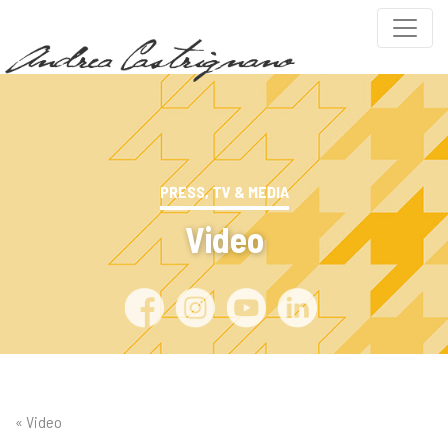
PRESS, TV & MEDIA
Video
« Video