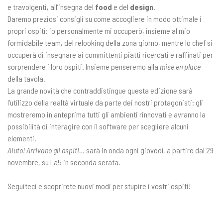
e travolgenti, all’insegna del
food
e del
design
.
Daremo preziosi consigli su come accogliere in modo ottimale i
propri ospiti: io personalmente mi occuperò, insieme al mio
formidabile team, del relooking della zona giorno, mentre lo chef si
occuperà di insegnare ai committenti piatti ricercati e raffinati per
sorprendere i loro ospiti. Insieme penseremo alla
mise en place
della tavola.
La grande novità che contraddistingue questa edizione sarà
l’utilizzo della realtà virtuale da parte dei nostri protagonisti: gli
mostreremo in anteprima tutti gli ambienti rinnovati e avranno la
possibilità di interagire con il software per scegliere alcuni
elementi.
Aiuto! Arrivano gli ospiti…
sarà in onda ogni giovedì, a partire dal 29
novembre, su La5 in seconda serata.
Seguiteci e scoprirete nuovi modi per stupire i vostri ospiti!