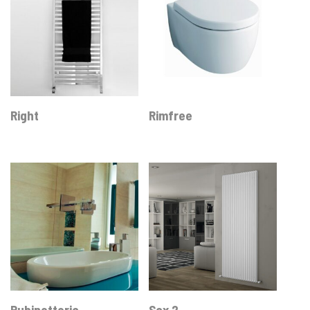
Right
Rimfree
Rubinetteria
Sax 2