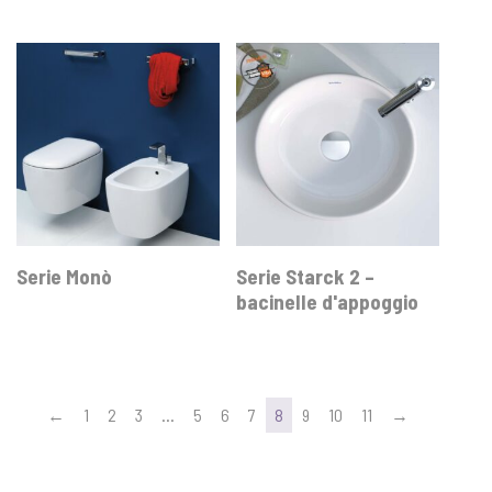
Serie Monò
Serie Starck 2 –
bacinelle d'appoggio
←
1
2
3
…
5
6
7
8
9
10
11
→