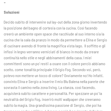
–
Soluzioni
Decido subito di intervenire sul lay-out della zona giorno invertendo
la posizione del bagno di cortesia con la cucina. Così facendo
creerò un ambiente open space che racchiude al suo interno sia la
cucina che la sala da pranzo in modo da permettere a Elina e Sergio
di cucinare avendo di fronte la magnifica vista lago. Il soffitto e gli
infissi in legno verranno verniciati di bianco in modo da creare
continuità nello stile e negli abbinamenti della casa. I miei
committenti sono un po’ restii a osare con il colore perciò abbiamo
scelto, come tonalità principale il Grigio Fog. Secondo voi, però,
potevo non mettere un tocco di colore? Ovviamente no! Ho infatti,
convinto Elina e Sergio a inserire il mio Blu Balena nella parete che
sovrasta il camino nella zona living. La stanza, così facendo,
acquisterà subito carattere e personalità. Per spezzare un po’ la
neutralità del Grigio Fog, inserirò molti wallpaper che creeranno
subito la magia. Una grandissima passione di Sergio, che poi ha