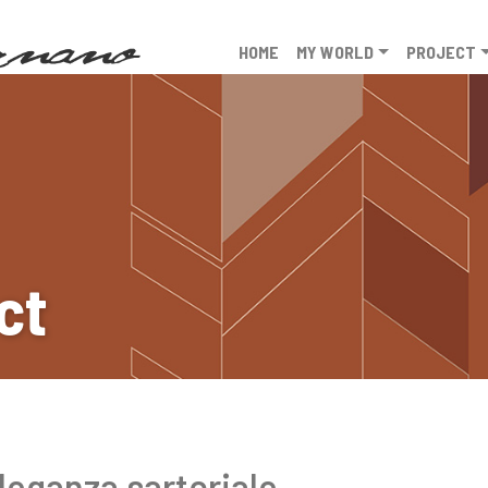
HOME
MY WORLD
PROJECT
ct
leganza sartoriale