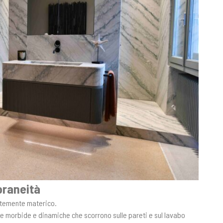
oraneità
ortemente materico.
re morbide e dinamiche che scorrono sulle pareti e sul lavabo