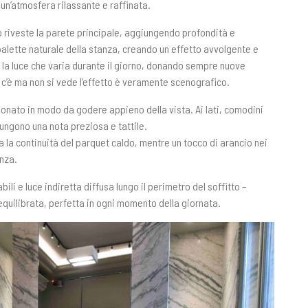
un’atmosfera rilassante e raffinata.
to riveste la parete principale, aggiungendo profondità e
lette naturale della stanza, creando un effetto avvolgente e
n la luce che varia durante il giorno, donando sempre nuove
 c’è ma non si vede l’effetto è veramente scenografico.
zionato in modo da godere appieno della vista. Ai lati, comodini
iungono una nota preziosa e tattile.
 la continuità del parquet caldo, mentre un tocco di arancio nei
anza.
bili e luce indiretta diffusa lungo il perimetro del soffitto –
 equilibrata, perfetta in ogni momento della giornata.