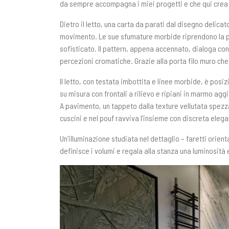
da sempre accompagna i miei progetti e che qui crea 
Dietro il letto, una carta da parati dal disegno delica
movimento. Le sue sfumature morbide riprendono la pa
sofisticato. Il pattern, appena accennato, dialoga co
percezioni cromatiche. Grazie alla porta filo muro che
Il letto, con testata imbottita e linee morbide, è posi
su misura con frontali a rilievo e ripiani in marmo agg
A pavimento, un tappeto dalla texture vellutata spezza
cuscini e nel pouf ravviva l’insieme con discreta eleg
Un’illuminazione studiata nel dettaglio – faretti orienta
definisce i volumi e regala alla stanza una luminosità