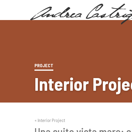
PROJECT
Interior Proje
« Interior Project
Una suite vista mare: e