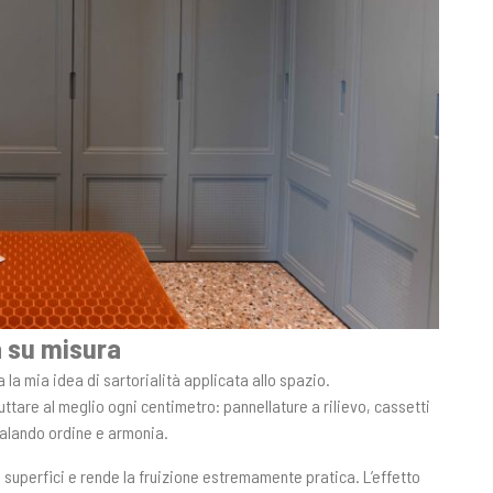
à su misura
a mia idea di sartorialità applicata allo spazio.
ttare al meglio ogni centimetro: pannellature a rilievo, cassetti
egalando ordine e armonia.
e superfici e rende la fruizione estremamente pratica. L’effetto