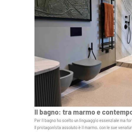
Il bagno: tra marmo e contemp
Per il bagno ho scelto un linguaggio essenziale ma f
Il protagonista assoluto è il marmo, con le sue venatu