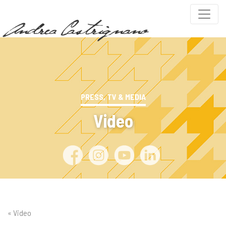
PRESS, TV & MEDIA
Video
« Video