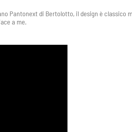
no Pantonext di Bertolotto, il design è classico 
iace a me.