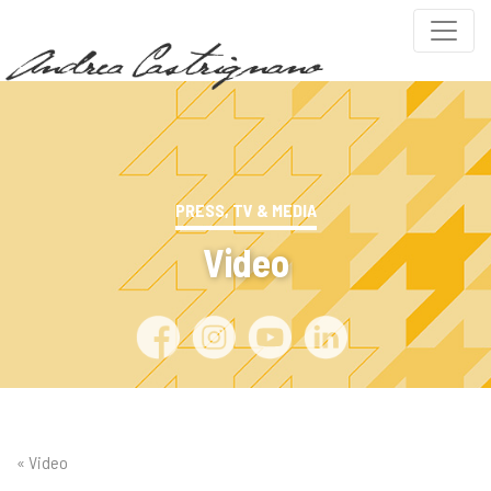
PRESS, TV & MEDIA
Video
« Video