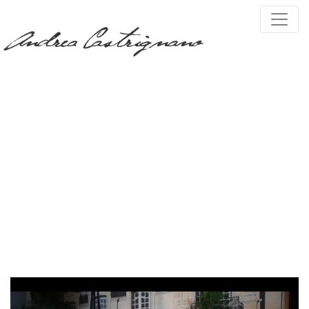
PRESS, TV & MEDIA
Tag:
roofviewinterview