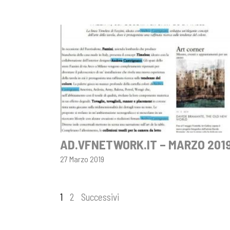
AD.VFNETWORK.IT – MARZO 201
27 Marzo 2019
Navigazione
1
2
Successivi
articoli