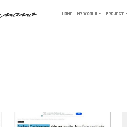
HOME
MY WORLD
PROJECT
lone 2019