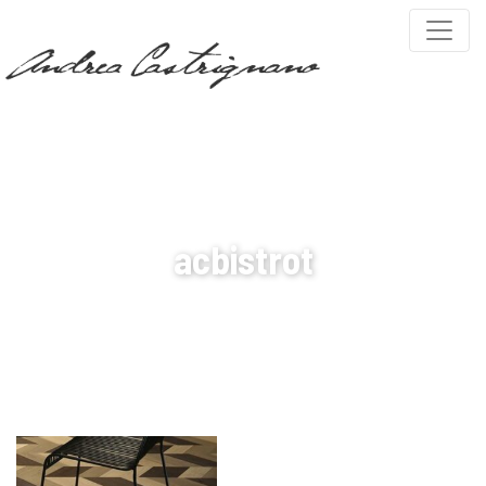
MY WORLD
acbistrot