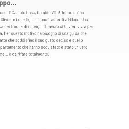
oppo…
zione di Cambio Casa, Cambio Vita! Debora mi ha
ivier e i due figli, si sono trasferiti a Milano. Una
a dei frequenti impegni di lavoro di Olivier, vivrà per
a. Per questo motivo ha bisogno di una guida che
datte che soddisfino il suo gusto deciso e quello
appartamento che hanno acquistato è stato un vero
me… è da rifare totalmente!