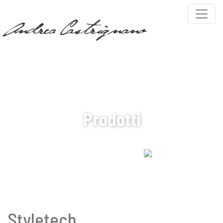
PARTNERS
Prodotti
Styletech