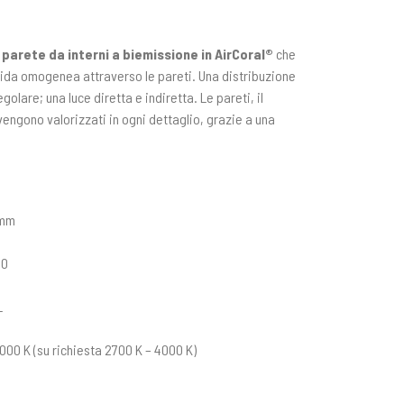
parete da interni a biemissione in AirCoral®
che
uida omogenea attraverso le pareti. Una distribuzione
olare; una luce diretta e indiretta. Le pareti, il
vengono valorizzati in ogni dettaglio, grazie a una
 mm
60
L
000 K (su richiesta 2700 K – 4000 K)