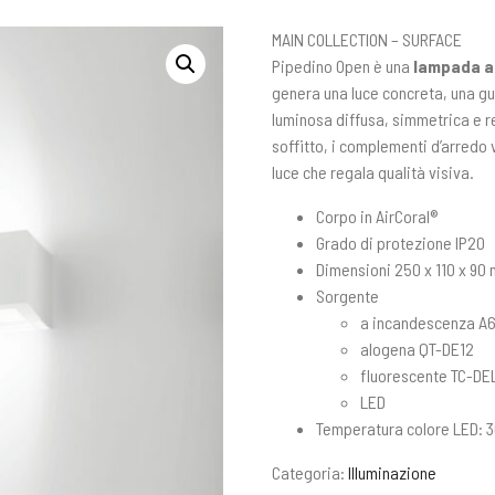
MAIN COLLECTION – SURFACE
Pipedino Open è una
lampada a 
genera una luce concreta, una g
luminosa diffusa, simmetrica e reg
soffitto, i complementi d’arredo 
luce che regala qualità visiva.
Corpo in AirCoral®
Grado di protezione IP20
Dimensioni 250 x 110 x 90
Sorgente
a incandescenza A
alogena QT-DE12
fluorescente TC-DE
LED
Temperatura colore LED: 3
Categoria:
Illuminazione