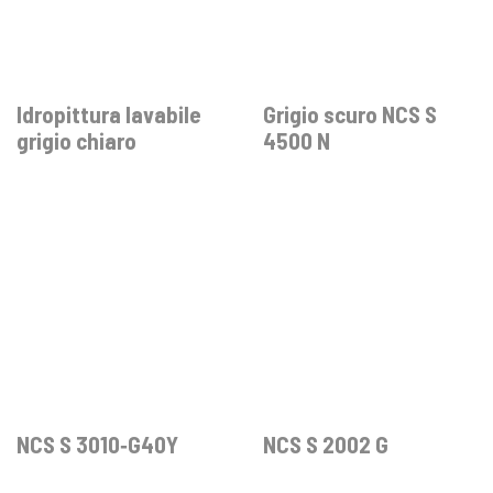
Idropittura lavabile
Grigio scuro NCS S
grigio chiaro
4500 N
NCS S 3010‐G40Y
NCS S 2002 G