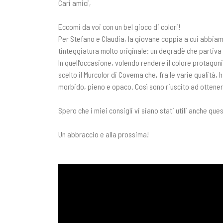
Cari amici,
Eccomi da voi con un bel gioco di colori!
Per Stefano e Claudia, la giovane coppia a cui abbiam
tinteggiatura molto originale: un degradè che partiva
In quell’occasione, volendo rendere il colore protago
scelto il Murcolor di Covema che, fra le varie qualità,
morbido, pieno e opaco. Così sono riuscito ad ottenere
Spero che i miei consigli vi siano stati utili anche ques
Un abbraccio e alla prossima!