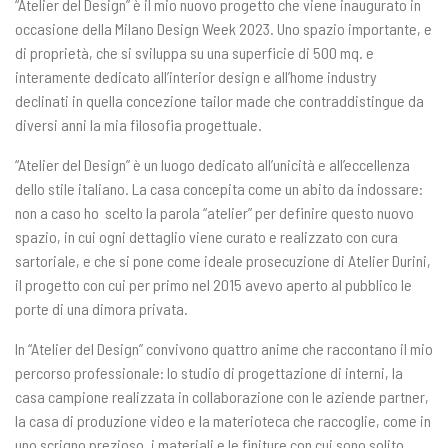
“Atelier del Design” è il mio nuovo progetto che viene inaugurato in
occasione della Milano Design Week 2023. Uno spazio importante, e
di proprietà, che si sviluppa su una superficie di 500 mq. e
interamente dedicato all’interior design e all’home industry
declinati in quella concezione tailor made che contraddistingue da
diversi anni la mia filosofia progettuale.
“Atelier del Design” è un luogo dedicato all’unicità e all’eccellenza
dello stile italiano. La casa concepita come un abito da indossare:
non a caso ho scelto la parola “atelier” per definire questo nuovo
spazio, in cui ogni dettaglio viene curato e realizzato con cura
sartoriale, e che si pone come ideale prosecuzione di Atelier Durini,
il progetto con cui per primo nel 2015 avevo aperto al pubblico le
porte di una dimora privata.
In “Atelier del Design” convivono quattro anime che raccontano il mio
percorso professionale: lo studio di progettazione di interni, la
casa campione realizzata in collaborazione con le aziende partner,
la casa di produzione video e la materioteca che raccoglie, come in
uno scrigno prezioso, i materiali e le finiture con cui sono solito