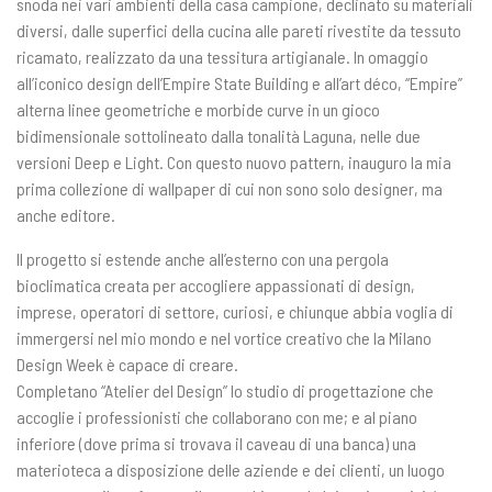
snoda nei vari ambienti della casa campione, declinato su materiali
diversi, dalle superfici della cucina alle pareti rivestite da tessuto
ricamato, realizzato da una tessitura artigianale. In omaggio
all’iconico design dell’Empire State Building e all’art déco, “Empire”
alterna linee geometriche e morbide curve in un gioco
bidimensionale sottolineato dalla tonalità Laguna, nelle due
versioni Deep e Light. Con questo nuovo pattern, inauguro la mia
prima collezione di wallpaper di cui non sono solo designer, ma
anche editore.
Il progetto si estende anche all’esterno con una pergola
bioclimatica creata per accogliere appassionati di design,
imprese, operatori di settore, curiosi, e chiunque abbia voglia di
immergersi nel mio mondo e nel vortice creativo che la Milano
Design Week è capace di creare.
Completano “Atelier del Design” lo studio di progettazione che
accoglie i professionisti che collaborano con me; e al piano
inferiore (dove prima si trovava il caveau di una banca) una
materioteca a disposizione delle aziende e dei clienti, un luogo