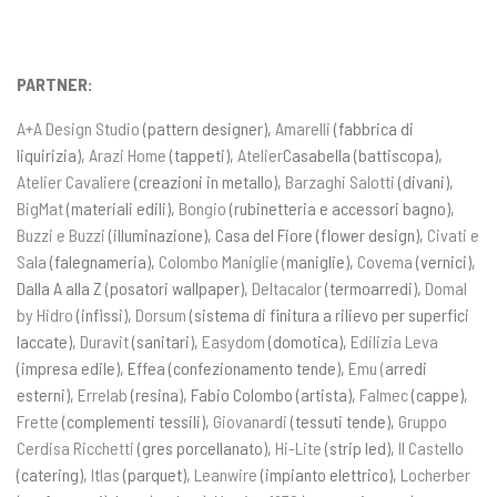
PARTNER:
A+A Design Studio
(pattern designer),
Amarelli
(fabbrica di
liquirizia),
Arazi Home
(tappeti),
Atelier
Casabella (battiscopa),
Atelier Cavaliere
(creazioni in metallo),
Barzaghi Salotti
(divani),
BigMat
(materiali edili),
Bongio
(rubinetteria e accessori bagno),
Buzzi e Buzzi
(illuminazione), Casa del Fiore (flower design),
Civati e
Sala
(falegnameria),
Colombo Maniglie (
maniglie),
Covema
(vernici),
Dalla A alla Z (posatori wallpaper),
Deltacalor
(termoarredi),
Domal
by Hidro
(infissi),
Dorsum
(sistema di finitura a rilievo per superfici
laccate),
Duravit
(sanitari),
Easydom
(domotica),
Edilizia Leva
(impresa edile), Effea (confezionamento tende),
Emu (
arredi
esterni),
Errelab
(resina), Fabio Colombo (artista),
Falmec
(cappe),
Frette
(complementi tessili),
Giovanardi
(tessuti tende),
Gruppo
Cerdisa Ricchetti
(gres porcellanato),
Hi-Lite
(strip led),
Il Castello
(catering),
Itlas
(parquet),
Leanwire
(impianto elettrico),
Locherber