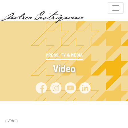
PRESS, TV & MEDIA
Video
« Video