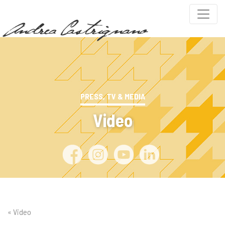
PRESS, TV & MEDIA
Video
« Video