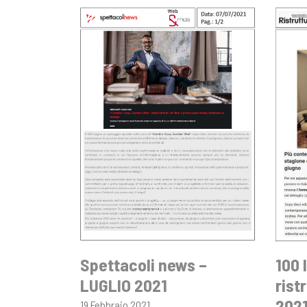
Spettacoli news –
100 
LUGLIO 2021
rist
202
19 Febbraio 2021