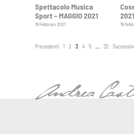
Spettacolo Musica
Cose
Sport – MAGGIO 2021
202
19 Febbraio 2021
19 Febb
Navigazione
Precedenti
1
2
3
4
5
…
32
Successiv
articoli