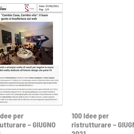
Idee per
100 Idee per
rutturare – GIUGNO
ristrutturare – GIU
1
2021